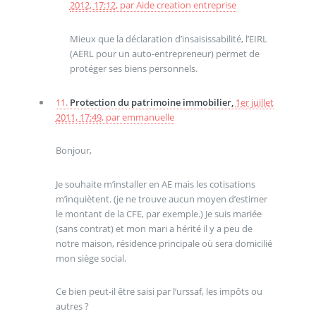
2012, 17:12
,
par
Aide creation entreprise
Mieux que la déclaration d’insaisissabilité, l’EIRL
(AERL pour un auto-entrepreneur) permet de
protéger ses biens personnels.
11.
Protection du patrimoine immobilier,
1er juillet
2011, 17:49
,
par
emmanuelle
Bonjour,
Je souhaite m’installer en AE mais les cotisations
m’inquiètent. (je ne trouve aucun moyen d’estimer
le montant de la CFE, par exemple.) Je suis mariée
(sans contrat) et mon mari a hérité il y a peu de
notre maison, résidence principale où sera domicilié
mon siège social.
Ce bien peut-il être saisi par l’urssaf, les impôts ou
autres ?