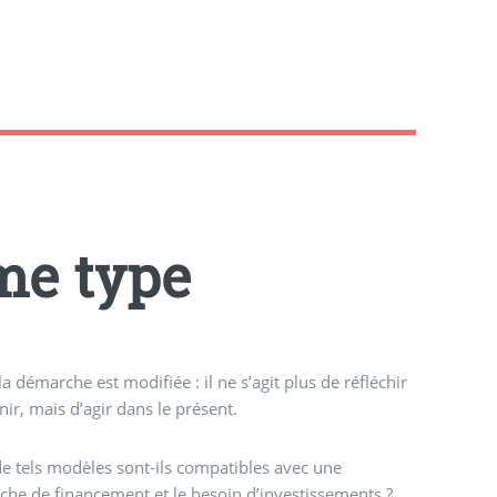
me type
 la démarche est modifiée : il ne s’agit plus de réfléchir
enir, mais d’agir dans le présent.
e tels modèles sont-ils compatibles avec une
che de financement et le besoin d’investissements ?