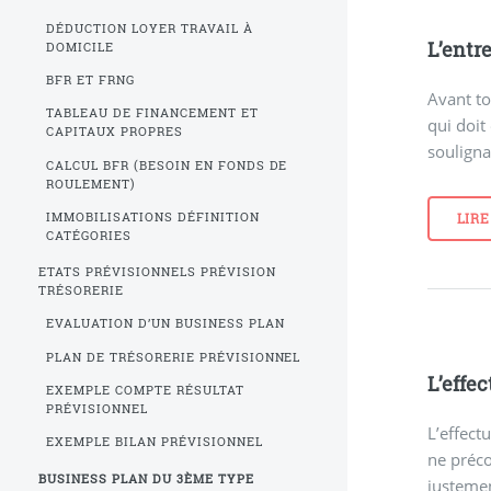
DÉDUCTION LOYER TRAVAIL À
L’entr
DOMICILE
BFR ET FRNG
Avant to
TABLEAU DE FINANCEMENT ET
qui doit
CAPITAUX PROPRES
souligna
CALCUL BFR (BESOIN EN FONDS DE
ROULEMENT)
IMMOBILISATIONS DÉFINITION
LIRE
CATÉGORIES
ETATS PRÉVISIONNELS PRÉVISION
TRÉSORERIE
EVALUATION D’UN BUSINESS PLAN
PLAN DE TRÉSORERIE PRÉVISIONNEL
L’effe
EXEMPLE COMPTE RÉSULTAT
PRÉVISIONNEL
L’effect
EXEMPLE BILAN PRÉVISIONNEL
ne préco
BUSINESS PLAN DU 3ÈME TYPE
justemen