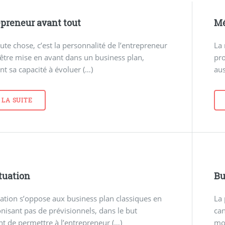
epreneur avant tout
Mé
ute chose, c’est la personnalité de l’entrepreneur
La
 être mise en avant dans un business plan,
pro
nt sa capacité à évoluer (…)
aus
 LA SUITE
ctuation
Bu
uation s’oppose aux business plan classiques en
La 
nisant pas de prévisionnels, dans le but
ca
t de permettre à l’entrepreneur (…)
mo