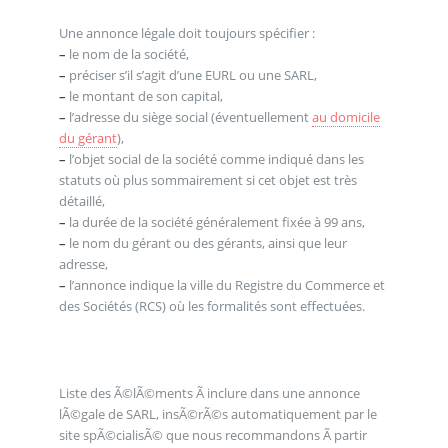
Une annonce légale doit toujours spécifier :
–
le nom de la société,
–
préciser s’il s’agit d’une EURL ou une SARL,
–
le montant de son capital,
–
l’adresse du siège social (éventuellement
au domicile
du gérant
),
–
l’objet social de la société comme indiqué dans les
statuts où plus sommairement si cet objet est très
détaillé,
–
la durée de la société généralement fixée à 99 ans,
–
le nom du gérant ou des gérants, ainsi que leur
adresse,
–
l’annonce indique la ville du Registre du Commerce et
des Sociétés (RCS) où les formalités sont effectuées.
Liste des Ã©lÃ©ments Ã inclure dans une annonce
lÃ©gale de SARL, insÃ©rÃ©s automatiquement par le
site spÃ©cialisÃ© que nous recommandons Ã partir