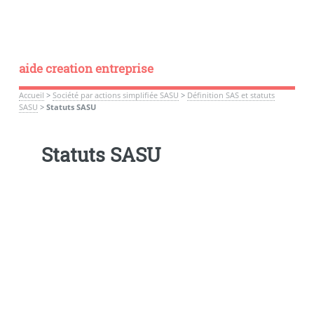
aide creation entreprise
Accueil
>
Société par actions simplifiée SASU
>
Définition SAS et statuts
SASU
>
Statuts SASU
Statuts SASU