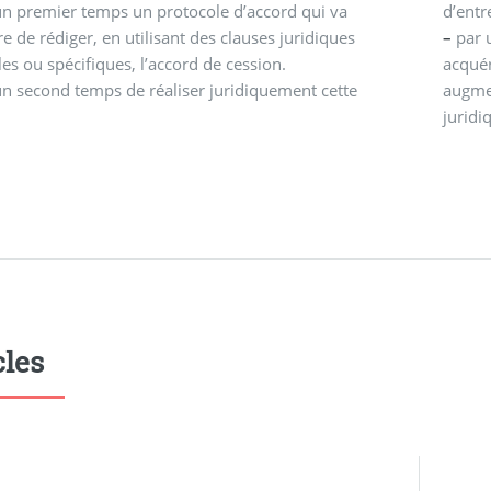
n premier temps un protocole d’accord qui va
d’entr
e de rédiger, en utilisant des clauses juridiques
–
par u
les ou spécifiques, l’accord de cession.
acquér
n second temps de réaliser juridiquement cette
augmen
juridi
cles