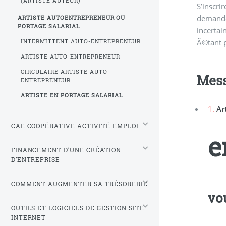
(ARTISTE AUTEUR)
S’inscri
producti
d’auto-
demande
dÃ©bute
ARTISTE AUTOENTREPRENEUR OU
PORTAGE SALARIAL
incertain
lÃ©gale
Ã©tant p
portage sal
INTERMITTENT AUTO-ENTREPRENEUR
ARTISTE AUTO-ENTREPRENEUR
CIRCULAIRE ARTISTE AUTO-
Mes
ENTREPRENEUR
ARTISTE EN PORTAGE SALARIAL
1.
Ar
CAE COOPÉRATIVE ACTIVITÉ EMPLOI
e
FINANCEMENT D’UNE CRÉATION
D’ENTREPRISE
COMMENT AUGMENTER SA TRÉSORERIE
vo
OUTILS ET LOGICIELS DE GESTION SITE
INTERNET