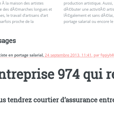
re Ã la maison des artistes
on artistique. Aussi, pour
entrepreneur sont des
 des dÃ©marches longues et
r une activitÃ© artistique
es, le travail d’artisans d’art
ment et sans dÃ©lai, le
arfois proche de la
arial ou encore le statut
sages
tiste en portage salarial,
24 septembre 2013, 11:41
,
par
fqqiyb
ntreprise 974 qui r
us tendrez courtier d’assurance entr