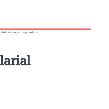
>
Artiste en portage salarial
larial