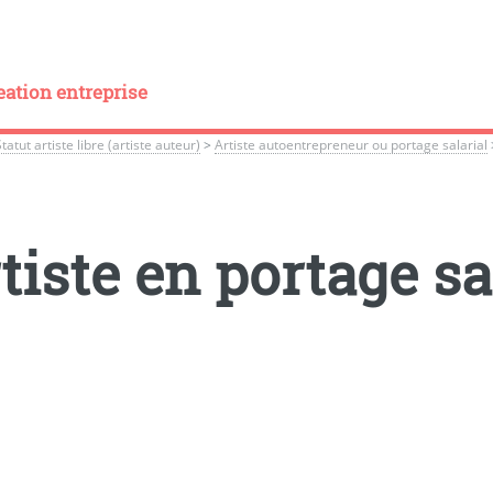
eation entreprise
tatut artiste libre (artiste auteur)
>
Artiste autoentrepreneur ou portage salarial
tiste en portage sa