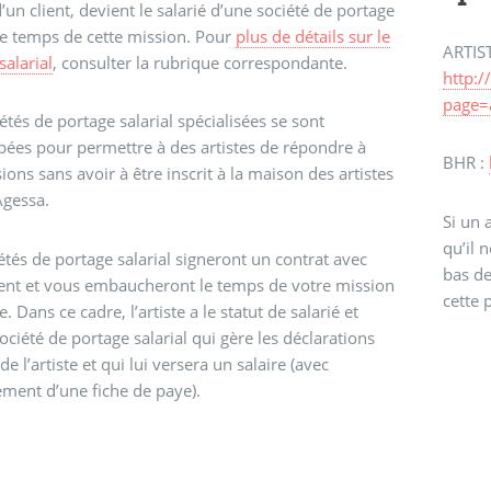
’un client, devient le salarié d’une société de portage
 le temps de cette mission. Pour
plus de détails sur le
ARTIST
salarial
, consulter la rubrique correspondante.
http:
page=
étés de portage salarial spécialisées se sont
ées pour permettre à des artistes de répondre à
BHR :
ions sans avoir à être inscrit à la maison des artistes
Agessa.
Si un a
qu’il 
étés de portage salarial signeront un contrat avec
bas d
ient et vous embaucheront le temps de votre mission
cette 
e. Dans ce cadre, l’artiste a le statut de salarié et
société de portage salarial qui gère les déclarations
de l’artiste et qui lui versera un salaire (avec
ement d’une fiche de paye).