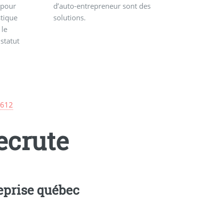
solutions.
8612
ecrute
eprise québec