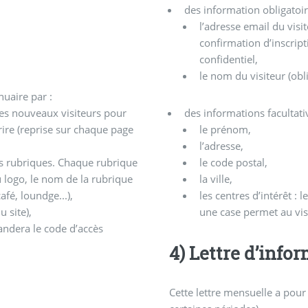
des information obligatoir
l’adresse email du visi
confirmation d’inscrip
confidentiel,
le nom du visiteur (obli
nuaire par :
es nouveaux visiteurs pour
des informations facultati
scrire (reprise sur chaque page
le prénom,
l’adresse,
tes rubriques. Chaque rubrique
le code postal,
 logo, le nom de la rubrique
la ville,
café, loundge...),
les centres d’intérêt : 
u site),
une case permet au visi
ndera le code d’accès
4) Lettre d’info
Cette lettre mensuelle a pou