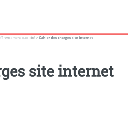
référencement publicité
>
Cahier des charges site internet
ges site internet