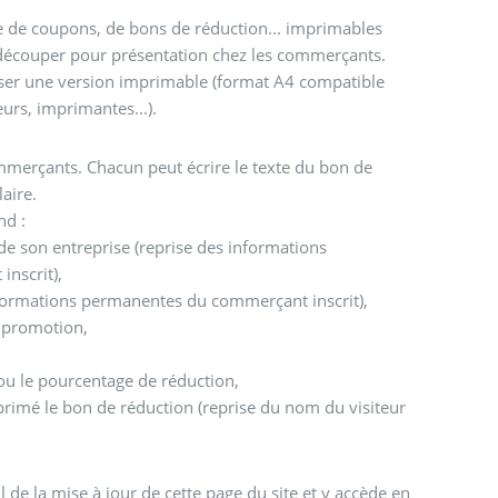
me de coupons, de bons de réduction... imprimables
 découper pour présentation chez les commerçants.
ser une version imprimable (format A4 compatible
rs, imprimantes...).
ommerçants. Chacun peut écrire le texte du bon de
aire.
nd :
 son entreprise (reprise des informations
inscrit),
nformations permanentes du commerçant inscrit),
a promotion,
ou le pourcentage de réduction,
primé le bon de réduction (reprise du nom du visiteur
il de la mise à jour de cette page du site et y accède en