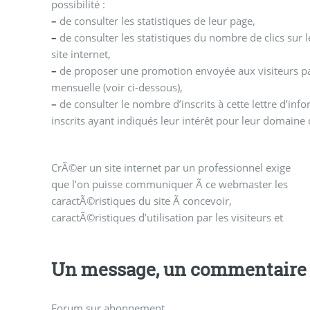
possibilité :
–
de consulter les statistiques de leur page,
–
de consulter les statistiques du nombre de clics sur l
site internet,
–
de proposer une promotion envoyée aux visiteurs par 
mensuelle (voir ci-dessous),
–
de consulter le nombre d’inscrits à cette lettre d’info
inscrits ayant indiqués leur intérêt pour leur domaine d
CrÃ©er un site internet par un professionnel exige
gestion du site internet depuis son interface. Cet
Ã communiquer Ã un webmaster pour sous-traiter la
que l’on puisse communiquer Ã ce webmaster les
exemple de cahier des charges pour concevoir un site
caractÃ©ristiques du site Ã concevoir,
internet donne une idÃ©e des informations
caractÃ©ristiques d’utilisation par les visiteurs et
Un message, un commentaire 
Forum sur abonnement