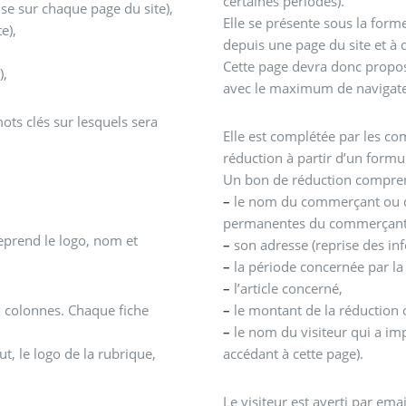
certaines périodes).
ise sur chaque page du site),
Elle se présente sous la for
te),
depuis une page du site et à
Cette page devra donc propo
),
avec le maximum de navigateu
ots clés sur lesquels sera
Elle est complétée par les c
réduction à partir d’un formul
Un bon de réduction compre
–
le nom du commerçant ou de
permanentes du commerçant 
eprend le logo, nom et
–
son adresse (reprise des i
–
la période concernée par l
–
l’article concerné,
–
le montant de la réduction 
x colonnes. Chaque fiche
–
le nom du visiteur qui a im
accédant à cette page).
, le logo de la rubrique,
Le visiteur est averti par ema