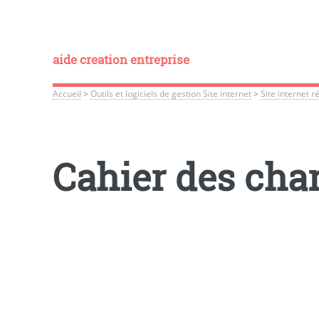
aide creation entreprise
Accueil
>
Outils et logiciels de gestion Site internet
>
Site internet 
Cahier des char