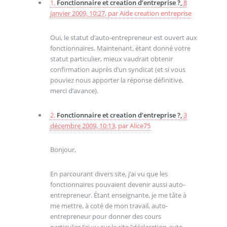
1.
Fonctionnaire et creation d’entreprise ?,
8
janvier 2009, 10:27
,
par
Aide creation entreprise
Oui, le statut d’auto-entrepreneur est ouvert aux
fonctionnaires. Maintenant, étant donné votre
statut particulier, mieux vaudrait obtenir
confirmation auprès d’un syndicat (et si vous
pouviez nous apporter la réponse définitive,
merci d’avance).
2.
Fonctionnaire et creation d’entreprise ?,
3
décembre 2009, 10:13
,
par
Alice75
Bonjour,
En parcourant divers site, j’ai vu que les
fonctionnaires pouvaient devenir aussi auto-
entrepreneur. Étant enseignante, je me tâte à
me mettre, à coté de mon travail, auto-
entrepreneur pour donner des cours
particulier.J’ai vu sur le site "déclaration-auto-