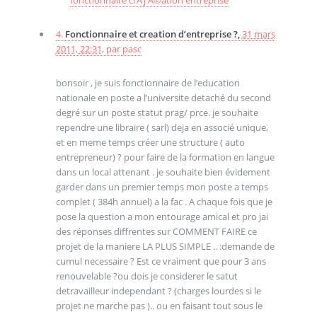
fonctionnaire crÃƒÂ©ation entreprise
4.
Fonctionnaire et creation d’entreprise ?,
31 mars
2011, 22:31
,
par
pasc
bonsoir , je suis fonctionnaire de l’education
nationale en poste a l’universite detaché du second
degré sur un poste statut prag/ prce. je souhaite
rependre une libraire ( sarl) deja en associé unique,
et en meme temps créer une structure ( auto
entrepreneur) ? pour faire de la formation en langue
dans un local attenant . je souhaite bien évidement
garder dans un premier temps mon poste a temps
complet ( 384h annuel) a la fac . A chaque fois que je
pose la question a mon entourage amical et pro jai
des réponses diffrentes sur COMMENT FAIRE ce
projet de la maniere LA PLUS SIMPLE .. :demande de
cumul necessaire ? Est ce vraiment que pour 3 ans
renouvelable ?ou dois je considerer le satut
detravailleur independant ? (charges lourdes si le
projet ne marche pas ).. ou en faisant tout sous le