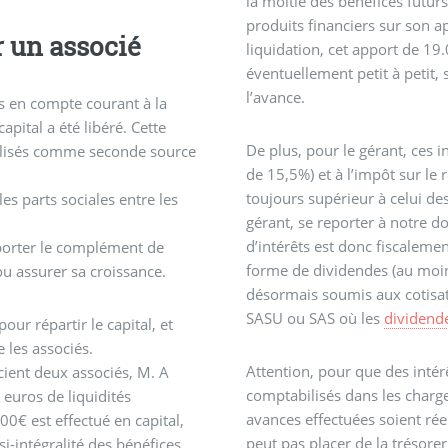
la moitié des bénéfices futur
produits financiers sur son a
 un associé
liquidation, cet apport de 1
éventuellement petit à petit,
l’avance.
ts en compte courant à la
capital a été libéré. Cette
De plus, pour le gérant, ces 
tilisés comme seconde source
de 15,5%) et à l’impôt sur le 
toujours supérieur à celui de
es parts sociales entre les
gérant, se reporter à notre 
d’intérêts est donc fiscale
porter le complément de
forme de dividendes (au moin
ou assurer sa croissance.
désormais soumis aux cotisat
SASU ou SAS où les
dividend
ur répartir le capital, et
 les associés.
Attention, pour que des inté
ient deux associés, M. A
comptabilisés dans les charges
 euros de liquidités
avances effectuées soient rée
00€ est effectué en capital,
peut pas placer de la trésorer
i-intégralité des bénéfices