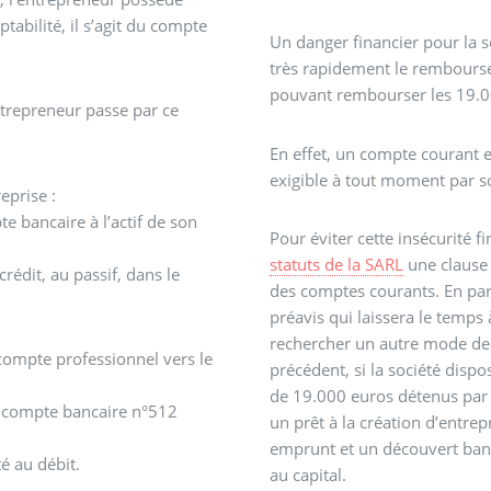
abilité, il s’agit du compte
Un danger financier pour la s
très rapidement le rembourse
pouvant rembourser les 19.000
entrepreneur passe par ce
En effet, un compte courant 
exigible à tout moment par so
eprise :
te bancaire à l’actif de son
Pour éviter cette insécurité f
statuts de la SARL
une clause
édit, au passif, dans le
des comptes courants. En part
préavis qui laissera le temps à
rechercher un autre mode de
n compte professionnel vers le
précédent, si la société disp
de 19.000 euros détenus par 
on compte bancaire n°512
un prêt à la création d’entr
emprunt et un découvert banc
é au débit.
au capital.