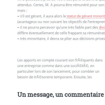
attendus. Certes, M. A pourra être rémunéré pour son ac
mais :
–
s’il est gérant, il aura alors le
statut de gérant minorit
(avantageux ou non suivant les objectifs de l’entrepre
–
il ne pourra percevoir qu’une très faible part des
div
diffère éventuellement de celle frappant sa rémunérat
–
très minoritaire, il devra se plier aux décisions pris
Les apports en compte courant son frÃ©quents dans
comptes courants servent Ã©galement
une entreprise comme dans une sociÃ©tÃ©, en
Ã comptabiliser les dettes de la sociÃ©tÃ© envers
particulier lors de son lancement, pour combler un
besoin de trÃ©sorerie temporaire. Ensuite, les
Un message, un commentaire 