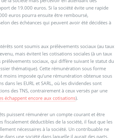
s de la société mais percevoir en attendant des
pport de 19.000 euros. Si la société évite une rapide
9.000 euros pourra ensuite être remboursé,
 selon des échéances qui peuvent avoir été décidées à
intérêts sont soumis aux prélèvements sociaux (au taux
revenu, mais évitent les cotisations sociales (à un taux
s prélèvements sociaux, qui diffère suivant le statut du
dossier thématique). Cette rémunération sous forme
ment moins imposée qu’une rémunération obtenue sous
s dans les EURL et SARL, où les dividendes sont
ions des TNS, contrairement à ceux versés par une
es échappent encore aux cotisations
).
rêts puissent rémunérer un compte courant et être
 fiscalement déductibles de la société, il faut que les
llement nécessaires à la société. Un contribuable ne
ie dans une société dans laquelle il aurait des parts,