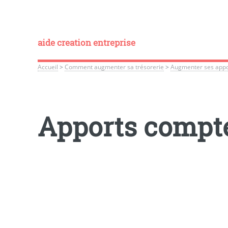
aide creation entreprise
Accueil
>
Comment augmenter sa trésorerie
>
Augmenter ses appo
Apports compt