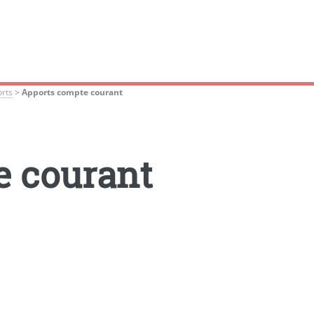
rts
>
Apports compte courant
e courant