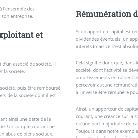
à l’ensemble des
Rémunération d
 son entreprise.
Si un apport en capital est r
xploitant et
dividendes éventuels, un ap
intérêts (mais ce n’est absol
Cela signifie donc que, dans 
d’un associé de société. Il
société, dont l’activité se dé
t la société.
amortissements entraînent le 
percevoir aucune rémunération
 société, puis être remboursé
à l’inverse être rémunéré po
ts de la société dont il est
Ainsi, un apporteur de capita
courant, une créance sur la 
nt ainsi une dette de la
qu’une part majoritaire du cap
ocié. Un compte courant ne
Toujours dans notre exemple,
 un abus de biens sociaux.