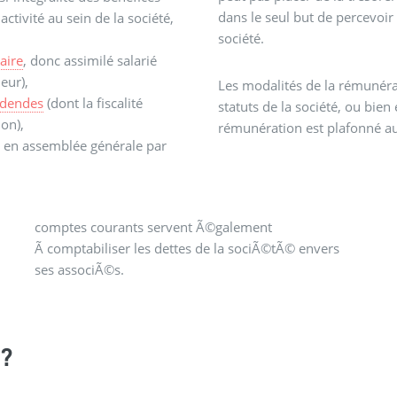
dans le seul but de percevoir 
tivité au sein de la société,
société.
aire
, donc assimilé salarié
neur),
Les modalités de la rémunéra
idendes
(dont la fiscalité
statuts de la société, ou bie
ion),
rémunération est plafonné au
es en assemblée générale par
ses associÃ©s.
?