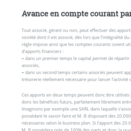
Avance en compte courant par
Tout associé, gérant ou non, peut effectuer des appor
société dont il est associé, dès lors que l’intégralité du 
règle impose ainsi que les comptes courants soient u
d’apports financiers :
–
dans un premier temps le capital permet de répartir l
associés,
–
dans un second temps certains associés peuvent ap
trésorerie réellement nécessaire pour lancer l’activité 
Ces apports en deux temps peuvent donc être utilisés po
donc les bénéfices futurs, parfaitement librement entre
Imaginons par exemple une SARL dans laquelle s’assoc
possédant le savoir-faire et M. B disposant des 20.000
nécessaires selon le business plan. Si l’apport des 20.0
M. B possèdera près de 100% des parts et donc la quas