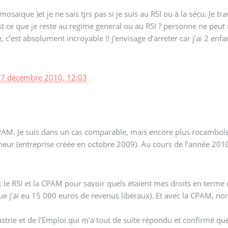
mosaique )et je ne sais tjrs pas si je suis au RSI ou à la sécu. Je
st ce que je reste au regime general ou au RSI ? personne ne peut 
c’est absolument incroyable !! j’envisage d’arreter car j’ai 2 enfa
7 décembre 2010, 12:03
PAM. Je suis dans un cas comparable, mais encore plus rocamboles
reneur (entreprise créée en octobre 2009). Au cours de l’année 201
 le RSI et la CPAM pour savoir quels étaient mes droits en terme de
que j’ai eu 15 000 euros de revenus libéraux). Et avec la CPAM, non p
dustrie et de l’Emploi qui m’a tout de suite répondu et confirmé q