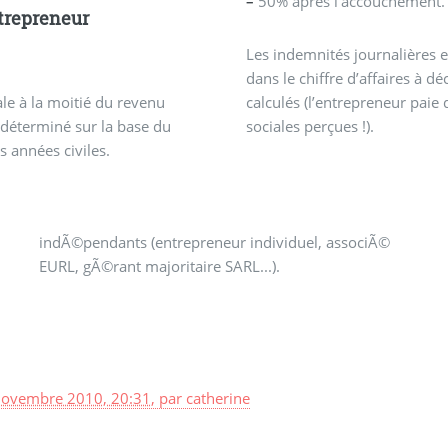
–
50% après l’accouchement.
trepreneur
Les indemnités journalières et
dans le chiffre d’affaires à d
le à la moitié du revenu
calculés (l’entrepreneur paie 
déterminé sur la base du
sociales perçues !).
 années civiles.
EURL, gÃ©rant majoritaire SARL...).
novembre 2010, 20:31
,
par
catherine