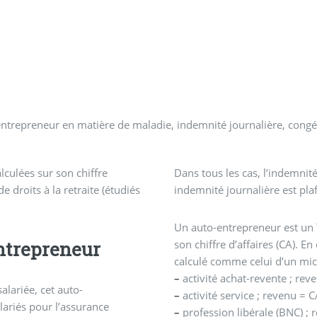
o-entrepreneur en matière de maladie, indemnité journalière, congé
lculées sur son chiffre
Dans tous les cas, l’indemnit
e droits à la retraite (étudiés
indemnité journalière est pl
Un auto-entrepreneur est un T
ntrepreneur
son chiffre d’affaires (CA). En
calculé comme celui d’un mi
–
activité achat-revente ; re
alariée, cet auto-
–
activité service ; revenu =
lariés pour l’assurance
–
profession libérale (BNC) ;