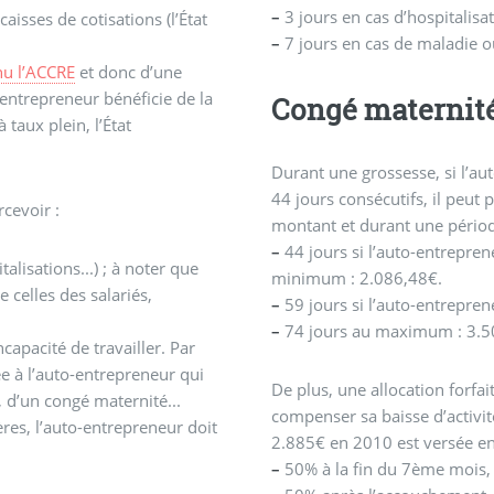
–
3 jours en cas d’hospitalisa
aisses de cotisations (l’État
–
7 jours en cas de maladie o
nu l’ACCRE
et donc d’une
-entrepreneur bénéficie de la
Congé maternité
 taux plein, l’État
Durant une grossesse, si l’a
44 jours consécutifs, il peut prétendre à des indemnités journalières pour un
cevoir :
montant et durant une pério
–
44 jours si l’auto-entrepren
lisations...) ; à noter que
minimum : 2.086,48€.
celles des salariés,
–
59 jours si l’auto-entrepre
–
74 jours au maximum : 3.5
apacité de travailler. Par
e à l’auto-entrepreneur qui
De plus, une allocation forfai
 d’un congé maternité...
compenser sa baisse d’activité
res, l’auto-entrepreneur doit
2.885€ en 2010 est versée en
–
50% à la fin du 7ème mois