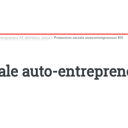
trepreneur AE définition, statut
>
Protection sociale auto-entrepreneur RSI
ale auto-entrepren