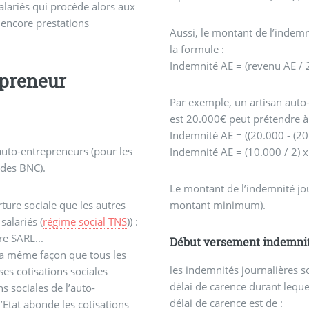
alariés qui procède alors aux
encore prestations
Aussi, le montant de l’indemn
la formule :
Indemnité AE = (revenu AE / 2
epreneur
Par exemple, un artisan auto
est 20.000€ peut prétendre à
Indemnité AE = ((20.000 - (20.
auto-entrepreneurs (pour les
Indemnité AE = (10.000 / 2) x
t des BNC).
Le montant de l’indemnité jou
ure sociale que les autres
montant minimum).
salariés (
régime social TNS
)) :
re SARL...
Début versement indemnit
 la même façon que tous les
les indemnités journalières s
ses cotisations sociales
délai de carence durant lequ
s sociales de l’auto-
délai de carence est de :
’Etat abonde les cotisations