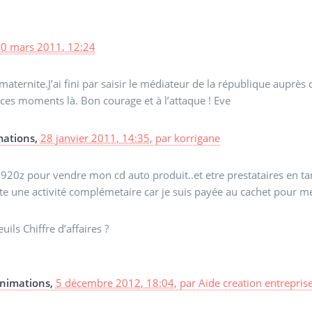
0 mars 2011, 12:24
aternite.J’ai fini par saisir le médiateur de la république auprès d
ces moments là. Bon courage et à l’attaque ! Eve
mations,
28 janvier 2011, 14:35
,
par
korrigane
920z pour vendre mon cd auto produit..et etre prestataires en tant
este une activité complémetaire car je suis payée au cachet pour m
ils Chiffre d’affaires ?
animations,
5 décembre 2012, 18:04
,
par
Aide creation entrepris