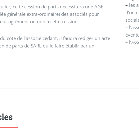
–
les a
culier, cette cession de parts nécessitera une AGE
d’un n
ée générale extra-ordinaire) des associés pour
social
eur agrément ou non à cette cession.
–
l’ass
éventu
 du côté de l’associé cédant, il faudra rédiger un acte
–
l’ass
on de parts de SARL ou le faire établir par un
cles