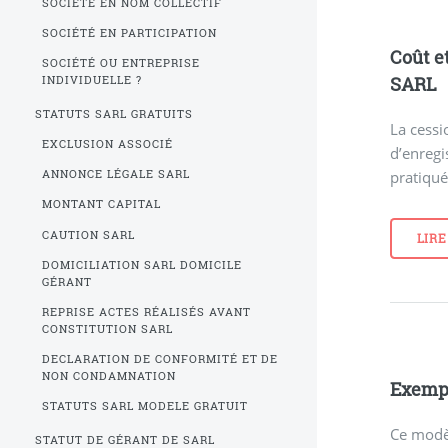
SOCIÉTÉ EN NOM COLLECTIF
SOCIÉTÉ EN PARTICIPATION
Coût et
SOCIÉTÉ OU ENTREPRISE
SARL
INDIVIDUELLE ?
STATUTS SARL GRATUITS
La cessi
EXCLUSION ASSOCIÉ
d’enregi
pratiqué.
ANNONCE LÉGALE SARL
MONTANT CAPITAL
CAUTION SARL
LIRE
DOMICILIATION SARL DOMICILE
GÉRANT
REPRISE ACTES RÉALISÉS AVANT
CONSTITUTION SARL
DECLARATION DE CONFORMITÉ ET DE
NON CONDAMNATION
Exempl
STATUTS SARL MODELE GRATUIT
Ce modè
STATUT DE GÉRANT DE SARL