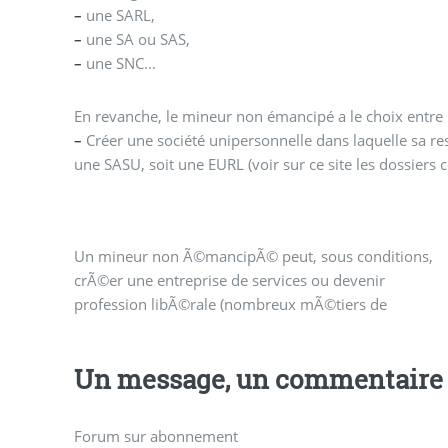
–
une SARL,
–
une SA ou SAS,
–
une SNC...
En revanche, le mineur non émancipé a le choix entre 
–
Créer une société unipersonnelle dans laquelle sa resp
une SASU, soit une EURL (voir sur ce site les dossiers
Un mineur non Ã©mancipÃ© peut, sous conditions,
l’internet), en ayant recours Ã des statuts juridiques
crÃ©er une entreprise de services ou devenir
profession libÃ©rale (nombreux mÃ©tiers de
Un message, un commentaire 
Forum sur abonnement