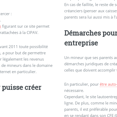
En cas de faillite, le reste d
créanciers (penser aux caisses
xercer :
parents sera lui aussi mis à l’
e.
s
figurant sur ce site permet
Démarches pour 
 rattachées à la CIPAV.
entreprise
 avant 2011 toute possibilité
, a pour but de permettre
Un mineur que ses parents aut
er légalement les revenus
démarches juridiques de créa
s de mineurs dans le domaine
celles que doivent accomplir t
ternet en particulier.
En particulier, pour
être auto
 puisse créer
nécessaire.
Cependant, le site lautoentre
ligne. De plus, comme le mineu
parents, il est préférable pou
en se rendant dans son CFE (C