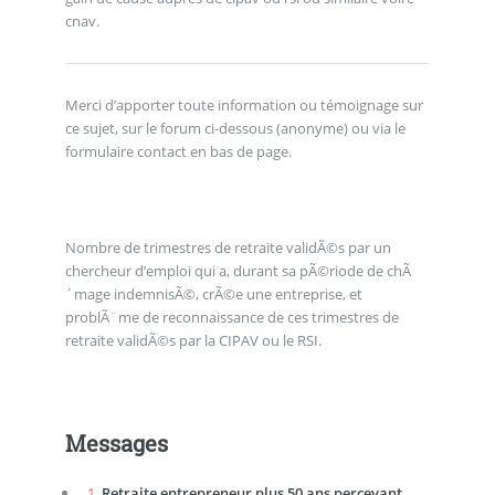
cnav.
Merci d’apporter toute information ou témoignage sur
ce sujet, sur le forum ci-dessous (anonyme) ou via le
formulaire contact en bas de page.
Nombre de trimestres de retraite validÃ©s par un
chercheur d’emploi qui a, durant sa pÃ©riode de chÃ
´mage indemnisÃ©, crÃ©e une entreprise, et
problÃ¨me de reconnaissance de ces trimestres de
retraite validÃ©s par la CIPAV ou le RSI.
Messages
1.
Retraite entrepreneur plus 50 ans percevant