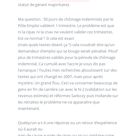
statut de gérant majoritaire).
Ma question : 50 jours de chômage indemnisés par le
Pôle Emploi valident 1 trimestre. Le problème est que
ni la cipav ni la cnav ne veulent valider ces trimestres.
Est-ce normal ? Si cela est exact
(mais quels textes disent ça ?) cela voudrait dire qu’un
demandeur d’emploi qui se bouge serait pénalisé. Plouf
plus de trimestres validés pour la période de chômage
indemnisé. Ca cumulé avec l’accre je vous dis pas
l’arnarque ! Toutes mes recherches aboutissent sur des
textes qui ont changé en 2007, mais pour après
mystère. Un grand flou. Ceci va concerner beaucoup de
gens en fin de carrière car avec le N-2 (validation sur les
revenus estimés) et réformes Sarkozy puis Hollande sur
les retraites le problème ne va apparaitre que
maintenant.
Quelqu’un a-t-il une réponse ou un retour d’expérience
où il aurait eu
gain de cause auprès de cipav ou rsi ou similaire voire