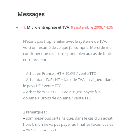
Messages
1.
Micro entreprise et TVA,
9 septembre 2008, 14:06
N’étant pas trop familier avec le système de TVA,
voici un résumé de ce que j’ai compris. Merci de me
confirmer que cela correspond bien au cas de l’auto
entrepreneur :
–
Achat en France : HT + 19,6% / vente TTC
–
Achat dans l’UE : HT + taux de TVA en vigueur dans
le pays UE / vente TTC
–
Achat hors UE : HT + TVA à 19,6% payée à la
douane + Droits de douane / vente TTC
2 remarques :
–
sommes-nous certains que, dans le cas d’un achat
hors UE, on ne va pas payer au final les taxes locales
+ TVA à la douane ?