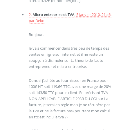
à l’état 3,92€ (et non perçoit...)
2.
Micro entreprise et TVA,
5 janvier 2010, 21:46
,
par
Deko
Bonjour,
Je vais commencer dans tres peu de temps des
ventes en ligne sur internet et il ne reste un
soupçon à disimuler sur ta théorie de l’auto-
entrepreneur et micro-entreprise.
Donc si j’achète au fournisseur en France pour
100€ HT soit 119,6€ TTC avec une marge de 20%
soit 143,50 TTC pour le client. En précisant TVA
NON APPLICABLE ARTICLE 293B DU CGI sur La
facture, je serai en règle mais je ne récupère pas
la TVA et ne la facture pas.(pourtant mon calcul
en ttc est inclu la tva ?)