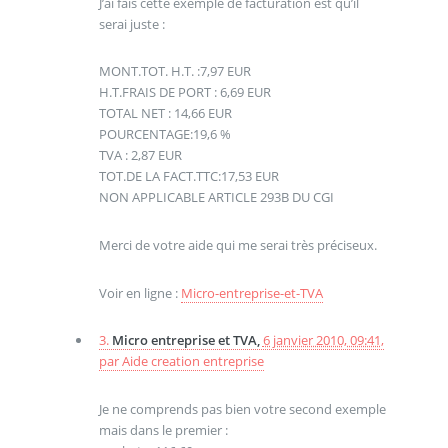
J’ai fais cette exemple de facturation est qu’il
serai juste :
MONT.TOT. H.T. :7,97 EUR
H.T.FRAIS DE PORT : 6,69 EUR
TOTAL NET : 14,66 EUR
POURCENTAGE:19,6 %
TVA : 2,87 EUR
TOT.DE LA FACT.TTC:17,53 EUR
NON APPLICABLE ARTICLE 293B DU CGI
Merci de votre aide qui me serai très préciseux.
Voir en ligne :
Micro-entreprise-et-TVA
3.
Micro entreprise et TVA,
6 janvier 2010, 09:41
,
par
Aide creation entreprise
Je ne comprends pas bien votre second exemple
mais dans le premier :