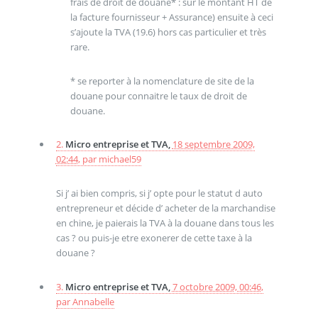
frais de droit de douane* : sur le montant HT de
la facture fournisseur + Assurance) ensuite à ceci
s’ajoute la TVA (19.6) hors cas particulier et très
rare.
* se reporter à la nomenclature de site de la
douane pour connaitre le taux de droit de
douane.
2.
Micro entreprise et TVA,
18 septembre 2009,
02:44
,
par
michael59
Si j’ ai bien compris, si j’ opte pour le statut d auto
entrepreneur et décide d’ acheter de la marchandise
en chine, je paierais la TVA à la douane dans tous les
cas ? ou puis-je etre exonerer de cette taxe à la
douane ?
3.
Micro entreprise et TVA,
7 octobre 2009, 00:46
,
par
Annabelle