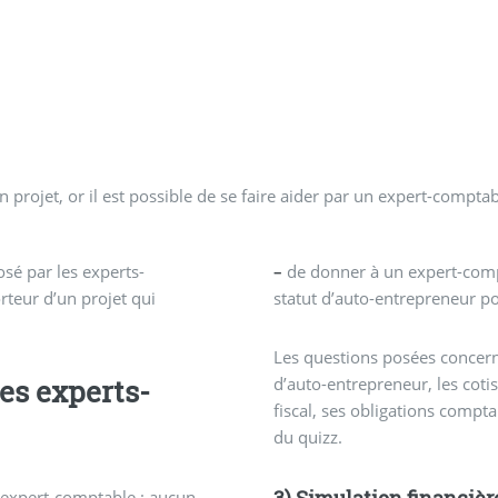
rojet, or il est possible de se faire aider par un expert-comptable
osé par les experts-
–
de donner à un expert-comp
jet qui
statut d’auto-entrepreneur p
Les questions posées concerne
es experts-
d’auto-entrepreneur, les coti
fiscal, ses obligations compt
du quizz.
3) Simulation financière
 expert-comptable : aucun