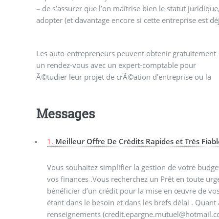
–
de s’assurer que l’on maîtrise bien le statut juridique, 
adopter (et davantage encore si cette entreprise est dé
Les auto-entrepreneurs peuvent obtenir gratuitement
transformation de leur auto-entreprise en une
un rendez-vous avec un expert-comptable pour
Ã©tudier leur projet de crÃ©ation d’entreprise ou la
Messages
1.
Meilleur Offre De Crédits Rapides et Très Fiabl
Vous souhaitez simplifier la gestion de votre budg
vos finances .Vous recherchez un Prêt en toute urg
bénéficier d’un crédit pour la mise en œuvre de v
étant dans le besoin et dans les brefs délai . Quan
renseignements (credit.epargne.mutuel@hotmail.c