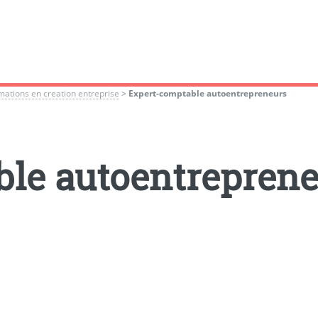
mations en creation entreprise
>
Expert-comptable autoentrepreneurs
le autoentreprene