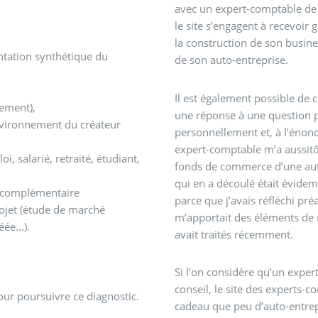
avec un expert-comptable de 
le site s’engagent à recevoir 
la construction de son busines
ntation synthétique du
de son auto-entreprise.
Il est également possible de 
pement),
une réponse à une question pré
environnement du créateur
personnellement et, à l’énon
expert-comptable m’a aussitô
, salarié, retraité, étudiant,
fonds de commerce d’une auto
qui en a découlé était évide
ou complémentaire
parce que j’avais réfléchi pr
rojet (étude de marché
m’apportait des éléments de r
ée...).
avait traités récemment.
Si l’on considère qu’un expe
conseil, le site des experts-
our poursuivre ce diagnostic.
cadeau que peu d’auto-entrep