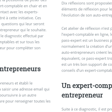
Dix réflexions sont proposée
ert-comptable en chair et en
éléments de réflexion pour le 
ontact avec les experts-
l’évolution de son auto-entre
é à cette initiative. Ces
 questions qui leur seront
Cet atelier de réflexion n’est
ntrepreneur qui le souhaite.
l’expert-comptable en ligne, l
le diagnostic effectué par
pass-expert est un business pl
mptables et sur tous les
normalement la création d’un
neur pour compléter son
auto-entrepreneurs créent le
équivalent, ce pass-expert tro
est un très bon support de c
entrepreneurs
conseils d’un expert-comptab
reneurs et établi le
Un expert-compt
 saisir une adresse email qui
entrepreneur
poursuivre à un autre
ure pour renseigner toutes les
Suite à ce diagnostic, il est