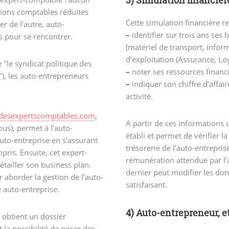
tions comptables réduites
Cette simulation financière re
r de l’autre, auto-
–
identifier sur trois ans ses 
s pour se rencontrer.
(matériel de transport, informa
d’exploitation (Assurance, Lo
e "le syndicat politique des
–
noter ses ressources financi
, les auto-entrepreneurs
–
indiquer son chiffre d’affai
activité.
edesexpertscomptables.com
,
A partir de ces informations
ous), permet à l’auto-
établi et permet de vérifier l
uto-entreprise en s’assurant
trésorerie de l’auto-entreprise
ris. Ensuite, cet expert-
rémunération attendue par l’a
tailler son business plan.
dernier peut modifier les don
r aborder la gestion de l’auto-
satisfaisant.
e auto-entreprise.
4) Auto-entrepreneur, e
r obtient un dossier
 la possibilité de poser des