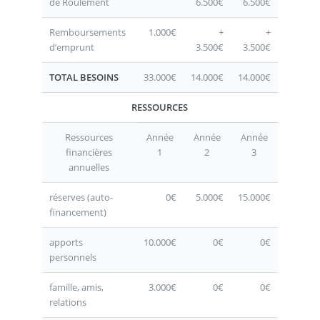
de Roulement
6.500€
6.500€
Remboursements
1.000€
+
+
d’emprunt
3.500€
3.500€
TOTAL BESOINS
33.000€
14.000€
14.000€
RESSOURCES
Ressources
Année
Année
Année
financières
1
2
3
annuelles
réserves (auto-
0€
5.000€
15.000€
financement)
apports
10.000€
0€
0€
personnels
famille, amis,
3.000€
0€
0€
relations