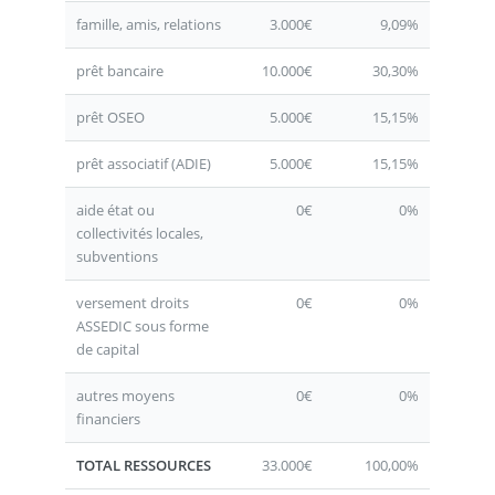
famille, amis, relations
3.000€
9,09%
prêt bancaire
10.000€
30,30%
prêt OSEO
5.000€
15,15%
prêt associatif (ADIE)
5.000€
15,15%
aide état ou
0€
0%
collectivités locales,
subventions
versement droits
0€
0%
ASSEDIC sous forme
de capital
autres moyens
0€
0%
financiers
TOTAL RESSOURCES
33.000€
100,00%