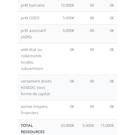
prêt bancaire
10.000€
0€
0€
prêt OSEO
5.000€
0€
0€
prêt associatif
5.000€
0€
0€
(ADIE)
aide état ou
0€
0€
0€
collectivités
locales,
subventions
versement droits
0€
0€
0€
ASSEDIC sous
forme de capital
autres moyens
0€
0€
0€
financiers
TOTAL
33.000€
5.000€
15.000€
RESSOURCES