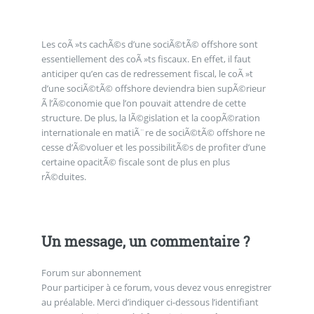
Les coÃ »ts cachÃ©s d’une sociÃ©tÃ© offshore sont
essentiellement des coÃ »ts fiscaux. En effet, il faut
anticiper qu’en cas de redressement fiscal, le coÃ »t
d’une sociÃ©tÃ© offshore deviendra bien supÃ©rieur
Ã l’Ã©conomie que l’on pouvait attendre de cette
structure. De plus, la lÃ©gislation et la coopÃ©ration
internationale en matiÃ¨re de sociÃ©tÃ© offshore ne
cesse d’Ã©voluer et les possibilitÃ©s de profiter d’une
certaine opacitÃ© fiscale sont de plus en plus
rÃ©duites.
Un message, un commentaire ?
Forum sur abonnement
Pour participer à ce forum, vous devez vous enregistrer
au préalable. Merci d’indiquer ci-dessous l’identifiant