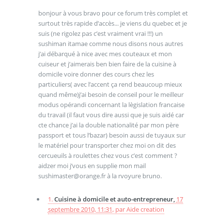
bonjour à vous bravo pour ce forum très complet et
surtout très rapide d’accès... je viens du quebec et je
suis (ne rigolez pas c’est vraiment vrai !!!) un
sushiman itamae comme nous disons nous autres
j’ai débarqué à nice avec mes couteaux et mon
cuiseur et j’aimerais ben bien faire de la cuisine à
domicile voire donner des cours chez les
particuliers( avec l’accent ça rend beaucoup mieux
quand même)j’ai besoin de conseil pour le meilleur
modus opérandi concernant la lègislation francaise
du travail (il faut vous dire aussi que je suis aidé car
cte chance j’ai la double nationalité par mon père
passport et tous l’bazar) besoin aussi de tuyaux sur
le matériel pour transporter chez moi on dit des
cercueuils à roulettes chez vous c’est comment ?
aidzer moi j’vous en supplie mon mail
sushimaster@orange.fr à la rvoyure bruno.
1.
Cuisine à domicile et auto-entrepreneur,
17
septembre 2010, 11:31
,
par
Aide creation