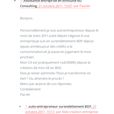
1.
Assistance entreprise en difficulté RD
Consulting,
21 octobre 2011, 15:07
,
par
Pasclet
Bonjour,
Personnellement,je suis autoentrepreneur depuis le
mois de mars 2011,suite départ négocie d une
entreprise.Je suis en surendettement BDF depuis
qques années,pour des crédits a la
consommation,et je passe en jugement le mois
prochain.
Mon CA est pratiquement nul(3500€) depuis la
création de mon AE en BNC.
Dois je rester optimiste ?Dois je transformer en
Aerl ? Ou attendre le procès ?
Merci par avance de vos réponses.
Cordialement
Pas let
1.
auto-entrepreneur surendettement BDF,
21
octobre 2011, 15:17
,
par
Aide creation entreprise