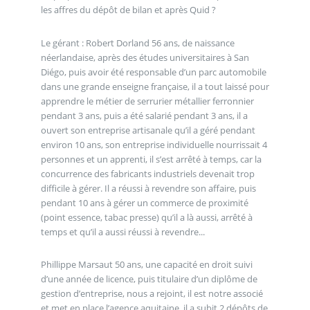
les affres du dépôt de bilan et après Quid ?
Le gérant : Robert Dorland 56 ans, de naissance
néerlandaise, après des études universitaires à San
Diégo, puis avoir été responsable d’un parc automobile
dans une grande enseigne française, il a tout laissé pour
apprendre le métier de serrurier métallier ferronnier
pendant 3 ans, puis a été salarié pendant 3 ans, il a
ouvert son entreprise artisanale qu’il a géré pendant
environ 10 ans, son entreprise individuelle nourrissait 4
personnes et un apprenti, il s’est arrêté à temps, car la
concurrence des fabricants industriels devenait trop
difficile à gérer. Il a réussi à revendre son affaire, puis
pendant 10 ans à gérer un commerce de proximité
(point essence, tabac presse) qu’il a là aussi, arrêté à
temps et qu’il a aussi réussi à revendre...
Phillippe Marsaut 50 ans, une capacité en droit suivi
d’une année de licence, puis titulaire d’un diplôme de
gestion d’entreprise, nous a rejoint, il est notre associé
et met en place l’agence aquitaine, il a subit 2 dépôts de