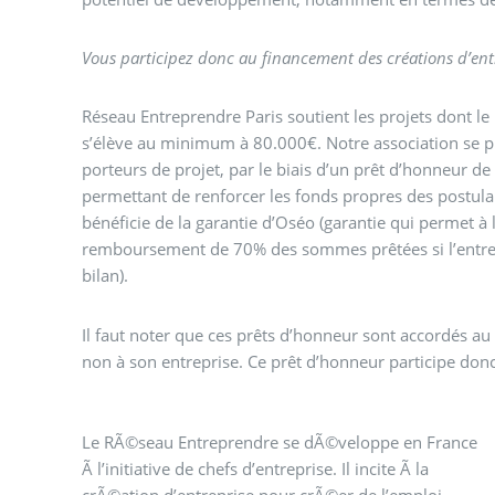
Vous participez donc au financement des créations d’entr
Réseau Entreprendre Paris soutient les projets dont le
s’élève au minimum à 80.000€. Notre association se pr
porteurs de projet, par le biais d’un prêt d’honneur d
permettant de renforcer les fonds propres des postula
bénéficie de la garantie d’Oséo (garantie qui permet à l
remboursement de 70% des sommes prêtées si l’entre
bilan).
Il faut noter que ces prêts d’honneur sont accordés au 
non à son entreprise. Ce prêt d’honneur participe don
Le RÃ©seau Entreprendre se dÃ©veloppe en France
dÃ©veloppant autour d’un accompagnement
Ã l’initiative de chefs d’entreprise. Il incite Ã la
individuel et la possibilitÃ© d’accorder des prÃªts au
crÃ©ation d’entreprise pour crÃ©er de l’emploi,
crÃ©ateur d’entreprise pour des montants compris