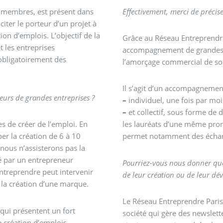
s membres, est présent dans
Effectivement, merci de préci
iter le porteur d’un projet à
ion d’emplois. L’objectif de la
Grâce au Réseau Entreprendre,
t les entreprises
accompagnement de grandes qu
obligatoirement des
l’amorçage commercial de son
Il s’agit d’un accompagnemen
eurs de grandes entreprises ?
–
individuel, une fois par mo
–
et collectif, sous forme de
s de créer de l’emploi. En
les lauréats d’une même pro
per la création de 6 à 10
permet notamment des échan
nous n’assisterons pas la
é par un entrepreneur
Pourriez-vous nous donner que
Entreprendre peut intervenir
de leur création ou de leur d
la création d’une marque.
Le Réseau Entreprendre Pari
qui présentent un fort
société qui gère des newslett
création d’emplois.