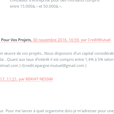
entre 15.000â‚¬ et 50.000â‚¬.
s Pour Vos Projets,
30 novembre 2016, 10:59
,
par
CreditMutuel
e en œuvre de vos projets…Nous disposons d’un capital considéra
lai . Quant aux taux d’intérêt il est compris entre 1,4% à 5% sel
tmail.com ) /(credit.epargne.mutuel@gmail.com )
17, 11:21
,
par
BEKHIT NESSIM
eur. Pour me lancer à quel organisme dois-je m’adresser pour une