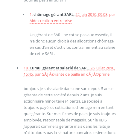
1.
chômage gérant SARL,
22 juin 2010, 09:08
,
par
Aide creation entreprise
Un gérant de SARL ne cotise pas aux Assedic, il
n’a donc aucun droit à des allocations chômage
en cas d’arrêt d’activité, contrairement au salarié
de cette SARL.
18.
Cumul gérant et salarié de SARL,
26 juillet 2010,
15:45
,
par
GÃƒÂ©rante de paille en dÃƒÂ©prime
bonjour, je suis salarié dans une sarl depuis 5 ans et
gérante de cette société depuis 2 ans. Je suis
actionnaire minoritaire (4 parts). La société a
toujours payé les cotisations chomage mm en tant
que gérante. Sur mes fiches de paies je suis toujours
employée, responsable de magasin. Sur le KBIS
j’apparait comme la gérante mais dans les faits je
n’ai toujours pas la signature bancaire, je signe donc