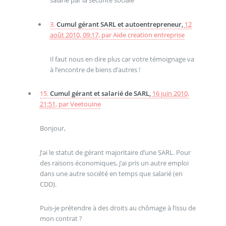
salarié par la sécurité sociale
3.
Cumul gérant SARL et autoentrepreneur,
12
août 2010, 09:17
,
par
Aide creation entreprise
Il faut nous en dire plus car votre témoignage va
à l’encontre de biens d’autres !
15.
Cumul gérant et salarié de SARL,
16 juin 2010,
21:51
,
par
Veetouine
Bonjour,
J’ai le statut de gérant majoritaire d’une SARL. Pour
des raisons économiques, j’ai pris un autre emploi
dans une autre société en temps que salarié (en
CDD).
Puis-je prétendre à des droits au chômage à l’issu de
mon contrat ?