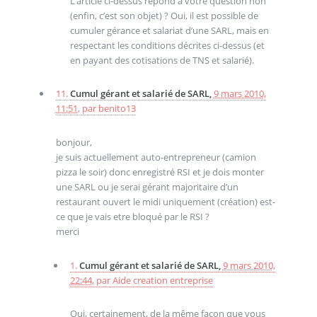
L’article ci-dessus répond à votre question non
(enfin, c’est son objet) ? Oui, il est possible de
cumuler gérance et salariat d’une SARL, mais en
respectant les conditions décrites ci-dessus (et
en payant des cotisations de TNS et salarié).
11.
Cumul gérant et salarié de SARL,
9 mars 2010,
11:51
,
par
benito13
bonjour,
je suis actuellement auto-entrepreneur (camion
pizza le soir) donc enregistré RSI et je dois monter
une SARL ou je serai gérant majoritaire d’un
restaurant ouvert le midi uniquement (création) est-
ce que je vais etre bloqué par le RSI ?
merci
1.
Cumul gérant et salarié de SARL,
9 mars 2010,
22:44
,
par
Aide creation entreprise
Oui, certainement, de la même façon que vous