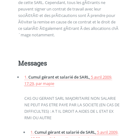
de cette SARL. Cependant, tous les gÃ©rants ne
peuvent signer un contrat de travail avec leur
sociÃ©tÃ© et des prÃ©cautions sont Ã prendre pour
Ã©viter la remise en cause de ce contrat et le droit de
ce salariÃ© Ã©galement gÃ©rant Ã des allocations chÃ
´mage notamment.
Messages
1.
Cumul gérant et salarié de SARL,
5 avril 2009,
17:29
,
par
mapie
CAS OU GERANT SARL MAJORITAIRE NON SALARIE
NE PEUT PAS ETRE PAYE PAR LA SOCIETE (EN CAS DE
DIFFICULTES) : A T IL DROIT A AIDES DE L ETAT EX
RMI OU AUTRE
1.
Cumul gérant et salarié de SARL,
5 avril 2009,