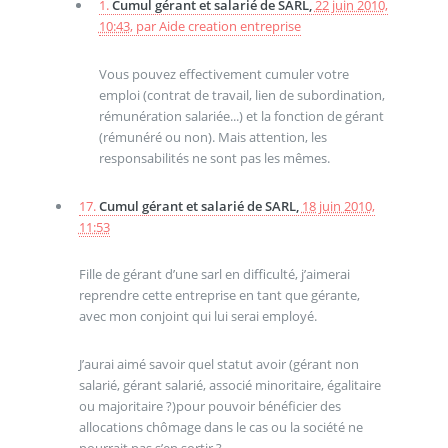
1.
Cumul gérant et salarié de SARL,
22 juin 2010,
10:43
,
par
Aide creation entreprise
Vous pouvez effectivement cumuler votre
emploi (contrat de travail, lien de subordination,
rémunération salariée...) et la fonction de gérant
(rémunéré ou non). Mais attention, les
responsabilités ne sont pas les mêmes.
17.
Cumul gérant et salarié de SARL,
18 juin 2010,
11:53
Fille de gérant d’une sarl en difficulté, j’aimerai
reprendre cette entreprise en tant que gérante,
avec mon conjoint qui lui serai employé.
J’aurai aimé savoir quel statut avoir (gérant non
salarié, gérant salarié, associé minoritaire, égalitaire
ou majoritaire ?)pour pouvoir bénéficier des
allocations chômage dans le cas ou la société ne
pourrait pas s’en sortir ?