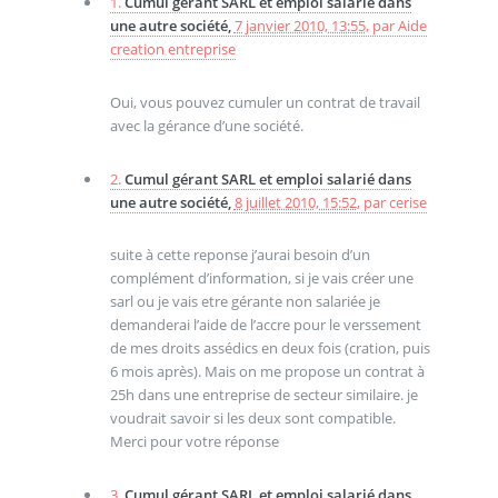
1.
Cumul gérant SARL et emploi salarié dans
une autre société,
7 janvier 2010, 13:55
,
par
Aide
creation entreprise
Oui, vous pouvez cumuler un contrat de travail
avec la gérance d’une société.
2.
Cumul gérant SARL et emploi salarié dans
une autre société,
8 juillet 2010, 15:52
,
par
cerise
suite à cette reponse j’aurai besoin d’un
complément d’information, si je vais créer une
sarl ou je vais etre gérante non salariée je
demanderai l’aide de l’accre pour le verssement
de mes droits assédics en deux fois (cration, puis
6 mois après). Mais on me propose un contrat à
25h dans une entreprise de secteur similaire. je
voudrait savoir si les deux sont compatible.
Merci pour votre réponse
3.
Cumul gérant SARL et emploi salarié dans