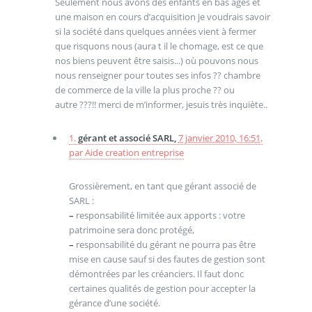
Seulement nous avons des enfants en bas âges et
une maison en cours d’acquisition je voudrais savoir
si la société dans quelques années vient à fermer
que risquons nous (aura t il le chomage, est ce que
nos biens peuvent être saisis...) où pouvons nous
nous renseigner pour toutes ses infos ?? chambre
de commerce de la ville la plus proche ?? ou
autre ???!! merci de m’informer, jesuis très inquiète..
1.
gérant et associé SARL,
7 janvier 2010, 16:51
,
par
Aide creation entreprise
Grossièrement, en tant que gérant associé de
SARL :
–
responsabilité limitée aux apports : votre
patrimoine sera donc protégé,
–
responsabilité du gérant ne pourra pas être
mise en cause sauf si des fautes de gestion sont
démontrées par les créanciers. Il faut donc
certaines qualités de gestion pour accepter la
gérance d’une société.