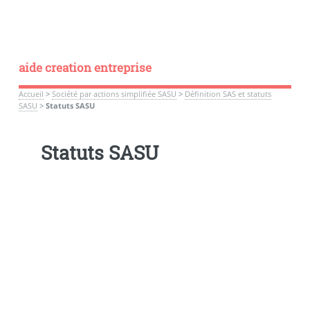
aide creation entreprise
Accueil
>
Société par actions simplifiée SASU
>
Définition SAS et statuts
SASU
>
Statuts SASU
Statuts SASU