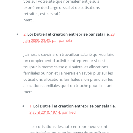
vois sur votre site que normalement je suis
exonérée de charge urssaf et de cotisations
retraites, est-ce vrai ?
Merci.
2.
Loi Dutreil et creation entreprise par salarié,
23
juin 2009, 23:45
,
par
pamela
j aimerais savoir si un travailleur salarié qui veu faire
un complement d activite entrepreneur si c est
toujour la meme caisse qui paiera les allocations
familiales ou non et j aimerais en savoir plus sur les
cotisations allocations familiales si on prend sur les
allocations familiales que l on touche pour l instant
merci
1.
Loi Dutreil et creation entreprise par salarié,
3 avril 2010, 19:14
,
par
fred
Les cotisations des auto-entrepreneurs sont
centralisées, vous ne les payez donc qu’à une