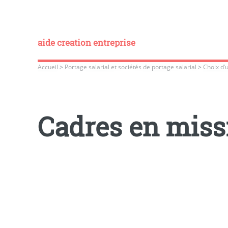
aide creation entreprise
Accueil
>
Portage salarial et sociétés de portage salarial
>
Choix d’
Cadres en missi