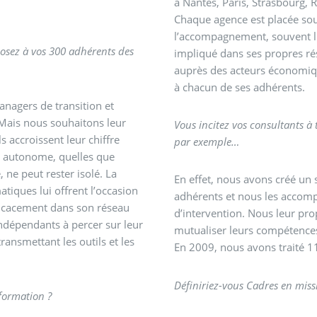
à Nantes, Paris, Strasbourg, 
Chaque agence est placée sou
l’accompagnement, souvent l
posez à vos 300 adhérents des
impliqué dans ses propres ré
auprès des acteurs économique
à chacun de ses adhérents.
anagers de transition et
 Mais nous souhaitons leur
Vous incitez vos consultants à 
 accroissent leur chiffre
par exemple…
el autonome, quelles que
 ne peut rester isolé. La
En effet, nous avons créé un 
tiques lui offrent l’occasion
adhérents et nous les accomp
fficacement dans son réseau
d’intervention. Nous leur pro
 indépendants à percer sur leur
mutualiser leurs compétences 
ransmettant les outils et les
En 2009, nous avons traité 11
Définiriez-vous Cadres en mis
 formation ?