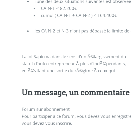
l’une des deux situations suivantes est observée
CA N-1 < 82.200€
cumul ( CA N-1 + CA N-2 ) < 164.400€
les CA N-2 et N-3 n’ont pas dépassé la limite d
La loi Sapin va dans le sens d’un Ã©largissement du
dÃ©passent provisoirement le CA maximum
statut d’auto-entrepreneur Ã plus d’indÃ©pendants,
en Ã©vitant une sortie du rÃ©gime Ã ceux qui
Un message, un commentaire 
Forum sur abonnement
Pour participer à ce forum, vous devez vous enregistrer
vous devez vous inscrire.