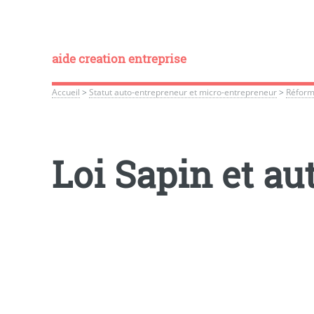
aide creation entreprise
Accueil
>
Statut auto-entrepreneur et micro-entrepreneur
>
Réform
Loi Sapin et a