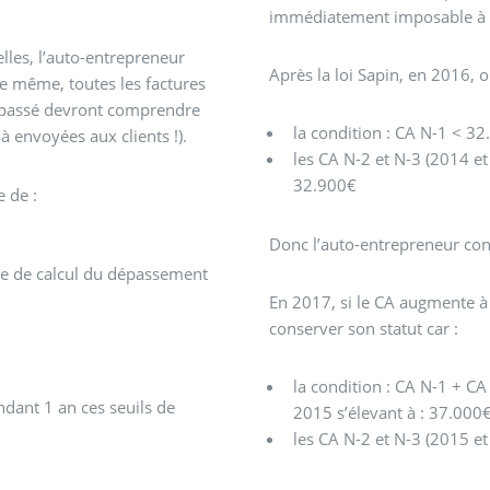
immédiatement imposable à 
lles, l’auto-entrepreneur
Après la loi Sapin, en 2016, on
e même, toutes les factures
dépassé devront comprendre
la condition : CA N-1 < 32
 envoyées aux clients !).
les CA N-2 et N-3 (2014 et
32.900€
e de :
Donc l’auto-entrepreneur con
de de calcul du dépassement
.
En 2017, si le CA augmente à
conserver son statut car :
la condition : CA N-1 + CA
dant 1 an ces seuils de
2015 s’élevant à : 37.000
les CA N-2 et N-3 (2015 et