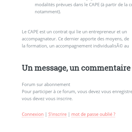
modalités prévues dans le CAPE (à partir de la c
notamment).
Le CAPE est un contrat qui lie un entrepreneur et un
crÃ©ateur d’entreprise durant toute la durÃ©e du
accompagnateur. Ce dernier apporte des moyens, de
CAPE, c’est Ã dire avant mais aussi aprÃ¨s la
la formation, un accompagnement individualisÃ© au
Un message, un commentaire 
Forum sur abonnement
Pour participer à ce forum, vous devez vous enregistrer
vous devez vous inscrire.
Connexion
|
S’inscrire
|
mot de passe oublié ?