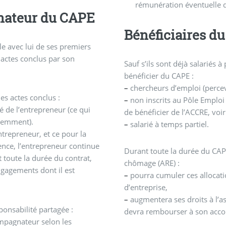
rémunération éventuelle d
gnateur du CAPE
Bénéficiaires d
e avec lui de ses premiers
 actes conclus par son
Sauf s’ils sont déjà salariés 
bénéficier du CAPE :
–
chercheurs d’emploi (perce
s actes conclus :
–
non inscrits au Pôle Emploi 
é de l’entrepreneur (ce qui
de bénéficier de l’ACCRE, voi
idemment).
–
salarié à temps partiel.
ntrepreneur, et ce pour la
nce, l’entrepreneur continue
Durant toute la durée du CAPE
toute la durée du contrat,
chômage (ARE) :
engagements dont il est
–
pourra cumuler ces allocat
d’entreprise,
–
augmentera ses droits à l’a
ponsabilité partagée :
devra rembourser à son acc
pagnateur selon les