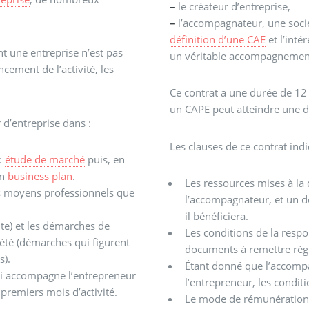
–
le créateur d’entreprise,
–
l’accompagnateur, une sociét
définition d’une CAE
et l’inté
t une entreprise n’est pas
un véritable accompagnement
cement de l’activité, les
Ce contrat a une durée de 12
un CAPE peut atteindre une d
 d’entreprise dans :
Les clauses de ce contrat indi
:
étude de marché
puis, en
un
business plan
.
Les ressources mises à la 
es moyens professionnels que
l’accompagnateur, et un 
il bénéficiera.
ite) et les démarches de
Les conditions de la respo
iété (démarches qui figurent
documents à remettre ré
s).
Étant donné que l’accompa
 qui accompagne l’entrepreneur
l’entrepreneur, les condi
 premiers mois d’activité.
Le mode de rémunération d