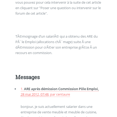
vous pouvez pour cela intervenir à la suite de cet article
en cliquant sur "Poser une question ou intervenir sur le
forum de cet article".
TÃ©moignage d’un salariÃ© qui a obtenu des ARE du
PÃ´le Emploi (allocations chÃ´mage) suite Ã une
dÃ©mission pour crÃ©er son entreprise grÃ¢ce Ã un
recours en commission.
Messages
1.
ARE après démission Commission Pôle Emploi,
28 mai 2012, 07:48
,
par
centaure
bonjour, je suis actuellement salarier dans une
entreprise de vente meuble et meuble de cuisine,