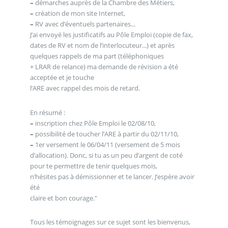
–
démarches auprès de la Chambre des Métiers,
–
création de mon site Internet,
–
RV avec d’éventuels partenaires...
J’ai envoyé les justificatifs au Pôle Emploi (copie de fax,
dates de RV et nom de l’interlocuteur...) et après
quelques rappels de ma part (téléphoniques
+ LRAR de relance) ma demande de révision a été
acceptée et je touche
l’ARE avec rappel des mois de retard.
En résumé :
–
inscription chez Pôle Emploi le 02/08/10,
–
possibilité de toucher l’ARE à partir du 02/11/10,
–
1er versement le 06/04/11 (versement de 5 mois
d’allocation). Donc, si tu as un peu d’argent de coté
pour te permettre de tenir quelques mois,
n’hésites pas à démissionner et te lancer. J’espère avoir
été
claire et bon courage."
Tous les témoignages sur ce sujet sont les bienvenus,