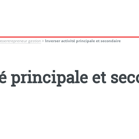
utoentrepreneur gestion
>
Inverser activité principale et secondaire
té principale et se