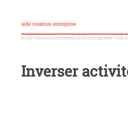
aide creation entreprise
Accueil
>
Statut auto-entrepreneur et micro-entrepreneur
>
Aide a
Inverser activi