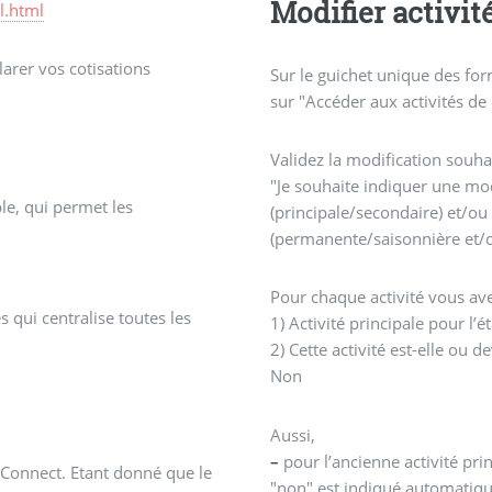
Modifier activit
l.html
rer vos cotisations
Sur le guichet unique des form
sur "Accéder aux activités de
Validez la modification souhai
"Je souhaite indiquer une mod
ble, qui permet les
(principale/secondaire) et/ou
(permanente/saisonnière et/o
Pour chaque activité vous ave
s qui centralise toutes les
1) Activité principale pour l’
2) Cette activité est-elle ou de
Non
Aussi,
–
pour l’ancienne activité pri
 Connect. Etant donné que le
"non" est indiqué automatiq