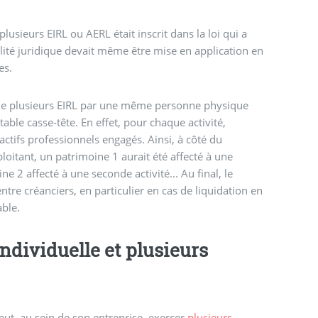
plusieurs EIRL ou AERL était inscrit dans la loi qui a
ibilité juridique devait même être mise en application en
es.
on de plusieurs EIRL par une même personne physique
able casse-tête. En effet, pour chaque activité,
s actifs professionnels engagés. Ainsi, à côté du
loitant, un patrimoine 1 aurait été affecté à une
ne 2 affecté à une seconde activité... Au final, le
ntre créanciers, en particulier en cas de liquidation en
able.
ndividuelle et plusieurs
ut, au sein de son entreprise, exercer
plusieurs