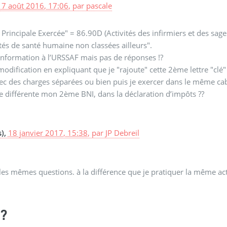
17 août 2016, 17:06
,
par
pascale
té Principale Exercée" = 86.90D (Activités des infirmiers et des sa
tés de santé humaine non classées ailleurs".
information à l’URSSAF mais pas de réponses !?
ification en expliquant que je "rajoute" cette 2ème lettre "clé" 
c des charges séparées ou bien puis je exercer dans le même cab
gne différente mon 2ème BNI, dans la déclaration d’impôts ??
s),
18 janvier 2017, 15:38
,
par
JP Debreil
les mêmes questions. à la différence que je pratiquer la même act
?