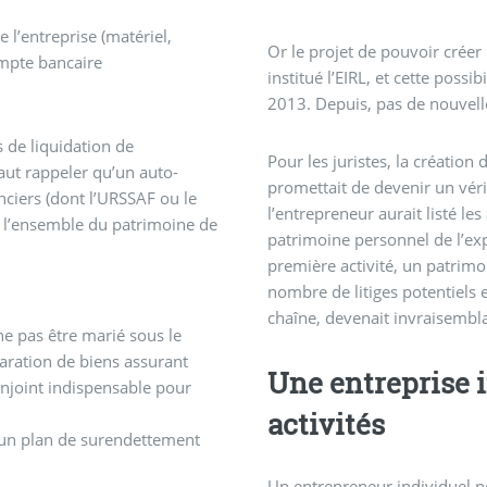
 l’entreprise (matériel,
Or le projet de pouvoir créer 
ompte bancaire
institué l’EIRL, et cette poss
2013. Depuis, pas de nouvell
s de liquidation de
Pour les juristes, la créati
 faut rappeler qu’un auto-
promettait de devenir un vérit
nciers (dont l’URSSAF ou le
l’entrepreneur aurait listé le
 l’ensemble du patrimoine de
patrimoine personnel de l’exp
première activité, un patrimoi
nombre de litiges potentiels e
chaîne, devenait invraisembl
 ne pas être marié sous le
aration de biens assurant
Une entreprise i
onjoint indispensable pour
activités
’un plan de surendettement
Un entrepreneur individuel pe