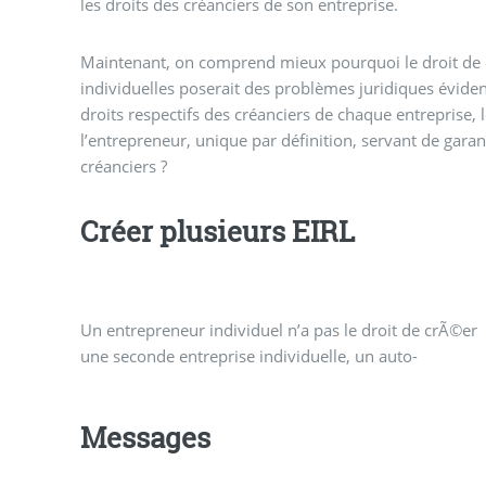
les droits des créanciers de son entreprise.
Maintenant, on comprend mieux pourquoi le droit de c
individuelles poserait des problèmes juridiques évident
droits respectifs des créanciers de chaque entreprise, 
l’entrepreneur, unique par définition, servant de garan
créanciers ?
Créer plusieurs EIRL
Un entrepreneur individuel n’a pas le droit de crÃ©er
entrepreneur ne peut donc s’inscrire qu’une fois Ã ce
une seconde entreprise individuelle, un auto-
Messages