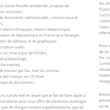
les ch
té, Carole Rouillé secrétari@t, propose les
financ
ons suivantes :
l’acti
de documents, administratifs, commerciaux et
confor
rs,
l’auto
t relance d’impayés, relance téléphonique,
inféri
ation de déplacement en France et à l’étranger,
tion de tableaux et de graphiques,
Pour d
cription audio,
de ne 
n ou mise à jour de fichiers,
Par co
et publipostage,
consti
che Internet,
récupé
e travaux par fax, mail ou courrier,
(matér
e des travaux sur CD-Rom,
charge
opie de documents…
Ensuit
eurs, Carole met en avant que le fait de faire appel à
possib
 secrétariat peut vous offrir de nombreux avantages
ou de 
 : pas de charges sociales supplémentaires, pas de