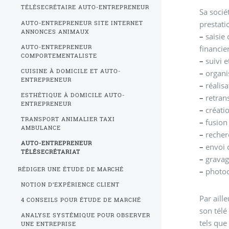
TÉLÉSECRÉTAIRE AUTO-ENTREPRENEUR
Sa socié
prestati
AUTO-ENTREPRENEUR SITE INTERNET
ANNONCES ANIMAUX
–
saisie 
AUTO-ENTREPRENEUR
financie
COMPORTEMENTALISTE
–
suivi e
CUISINE À DOMICILE ET AUTO-
–
organis
ENTREPRENEUR
–
réalisa
ESTHÉTIQUE À DOMICILE AUTO-
–
retrans
ENTREPRENEUR
–
créatio
TRANSPORT ANIMALIER TAXI
–
fusion 
AMBULANCE
–
recher
AUTO-ENTREPRENEUR
–
envoi d
TÉLÉSECRÉTARIAT
–
gravag
RÉDIGER UNE ÉTUDE DE MARCHÉ
–
photoc
NOTION D’EXPÉRIENCE CLIENT
Par aill
4 CONSEILS POUR ÉTUDE DE MARCHÉ
son télé
ANALYSE SYSTÉMIQUE POUR OBSERVER
tels que
UNE ENTREPRISE