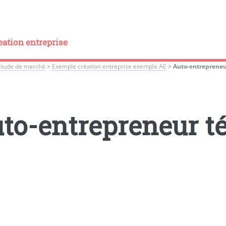
eation entreprise
Etude de marché
>
Exemple création entreprise exemple AE
>
Auto-entrepreneur
to-entrepreneur té